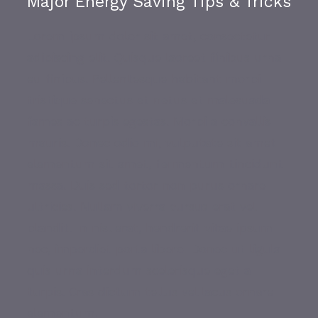
Major Energy Saving Tips & Tricks
Lorem ipsum dolor sit amet, consectetur
adipiscing elit. Quisque laoreet finibus urna
eu finibus. Pellentesque habitant morbi
tristique senectus et netus et malesuada
fames ac turpis egestas. Morbi a convallis
mauris. Donec odio mi, vulputate sit amet
elementum sit amet, fermentum tincidunt
massa. Duis sed tortor non purus ornare
ultricies. Nullam viverra cursus erat vel
blandit. In nisl erat, hendrerit vitae ipsum
nec, imperdiet porta libero. Donec ut ligula
quis urna interdum scelerisque eget a
turpis. Cras dictum tellus vel lacus ornare
elementum.