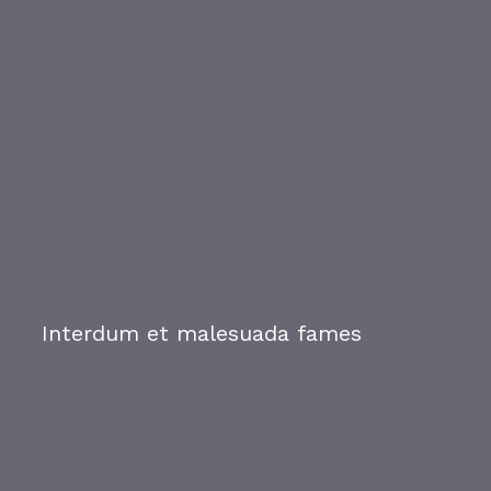
Ut non enim suscipit, volutpat ipsum id,
dignissim ante. Quisque vehicula eget ex a
pulvinar. Donec ac leo at ipsum dapibus
pellentesque. In dignissim orci ac commodo
rutrum. Vestibulum convallis lacus non
quam pretium, eu lacinia odio rhoncus.
Aenean rhoncus nulla quam, quis egestas mi
cursus vitae. Pellentesque nibh massa.
Interdum et malesuada fames
Cras volutpat, nibh non dictum vehicula,
nunc eros rutrum dolor, a fermentum
lorem enim laoreet dui. Etiam sed erat et