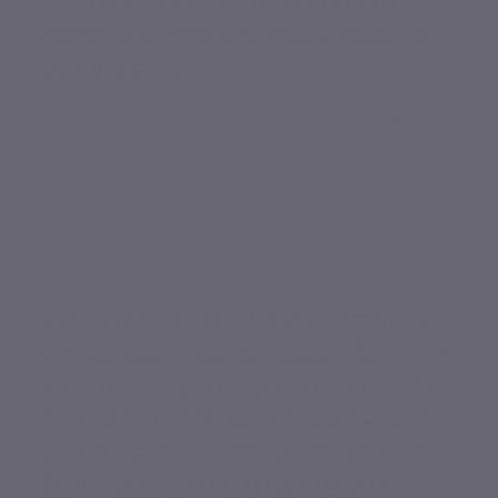
purus finibus lobortis. Nulla eu ornare
magna, et vulputate sit amet elementum
ets rutrum elit.
In
efficitur, tortor quis lobortis placerat, arcu
orci euismod turpis, non posuere dui mi sed
est. Donec congue magna ac mauris semper,
sit amet consequat nisl aliquam. Sed a est
ultrices, imperdiet diam dictum, dignissim
diam. Vestibulum nisi urna, feugiat in