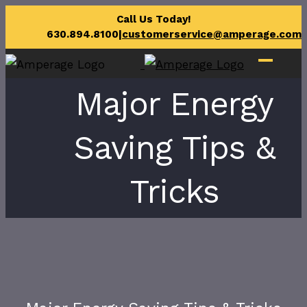
Skip
Call Us Today!
630.894.8100
|
customerservice@amperage.com
to
content
Major Energy
Saving Tips &
Tricks