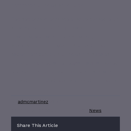
commodo ultricies sollicitudin.
Sed sed eros id eros scelerisque consectetur
sit amet et tortor. Proin blandit dui
pharetra, aliquam lorem sit amet,
scelerisque mi. Integer tristique dui non
sapien tempus, quis ultricies nisl sodales.
Nunc ut nibh eu ante feugiat lacinia. Donec
elementum tortor velit, in tempus quam
bibendum ut. Sed posuere tincidunt mollis.
By
admcmartinez
|
2017-10-
07T11:42:55+00:00
October 7th, 2017
|
News
|
Share This Article