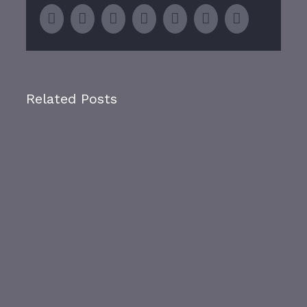
facebook
twitter
linkedin
whatsapp
tumblr
pinterest
Email
Related Posts